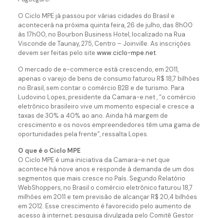
O Ciclo MPE já passou por várias cidades do Brasil e
acontecerá na próxima quinta feira, 26 de julho, das 8h00
às 17h00, no Bourbon Business Hotel, localizado na Rua
Visconde de Taunay, 275, Centro – Joinville. As inscrições
devem ser feitas pelo site
www.ciclo-mpe.net
.
O mercado de e-commerce está crescendo, em 2011,
apenas o varejo de bens de consumo faturou R$ 18,7 bilhões
no Brasil, sem contar o comércio B2B e de turismo. Para
Ludovino Lopes, presidente da Camara-e.net , “o comércio
eletrônico brasileiro vive um momento especial e cresce a
taxas de 30% a 40% ao ano. Ainda há margem de
crescimento e os novos empreendedores têm uma gama de
oportunidades pela frente”, ressalta Lopes.
O que é o Ciclo MPE
O Ciclo MPE é uma iniciativa da Camara-e.net que
acontece há nove anos e responde à demanda de um dos
segmentos que mais cresce no País. Segundo Relatório
WebShoppers, no Brasil o comércio eletrônico faturou 18,7
milhões em 2011 e tem previsão de alcançar R$ 20,4 bilhões
em 2012. Esse crescimento é favorecido pelo aumento de
acesso à internet; pesquisa divulgada pelo Comitê Gestor