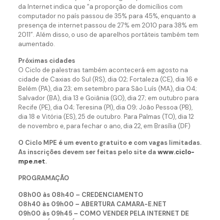
da Internet indica que “a proporção de domicílios com
computador no país passou de 35% para 45%, enquanto a
presença de internet passou de 27% em 2010 para 38% em
2011”. Além disso, o uso de aparelhos portáteis também tem
aumentado.
Próximas cidades
O Ciclo de palestras também acontecerá em agosto na
cidade de Caxias do Sul (RS), dia 02; Fortaleza (CE), dia 16 e
Belém (PA), dia 23; em setembro para São Luís (MA), dia 04;
Salvador (BA), dia 13 e Goiânia (GO), dia 27; em outubro para
Recife (PE), dia 04; Teresina (PI), dia 09; João Pessoa (PB),
dia 18 e Vitória (ES), 25 de outubro. Para Palmas (TO), dia 12
de novembro e, para fechar o ano, dia 22, em Brasília (DF)
O Ciclo MPE é um evento gratuito e com vagas limitadas.
As inscrições devem ser feitas pelo site da
www.ciclo-
mpe.net
.
PROGRAMAÇÃO
08h00 às 08h40 – CREDENCIAMENTO
08h40 às 09h00 – ABERTURA CAMARA-E.NET
09h00 às 09h45 – COMO VENDER PELA INTERNET DE