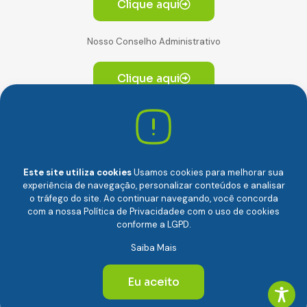
Clique aqui
Nosso Conselho Administrativo
Clique aqui
Av. Paulista, 2064. Conjunto 14, (Edifício Paulista) -
CEP 01310-928 Consolação – São Paulo/SP
Este site utiliza cookies
Usamos cookies para melhorar sua
experiência de navegação, personalizar conteúdos e analisar
o tráfego do site. Ao continuar navegando, você concorda
com a nossa
Política de Privacidade
e com o uso de cookies
conforme a LGPD.
Câmara Brasileira da Economia Digital (camara-e.net) |
Saiba Mais
CNPJ: 04.481.317/0001-48 | Todos os direitos reservados
© 2024
Eu aceito