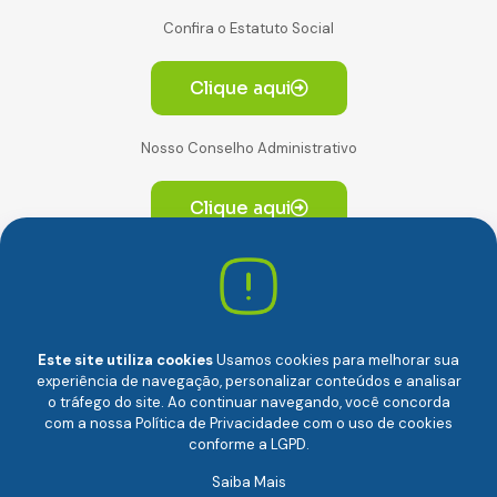
Confira o Estatuto Social
Clique aqui
Nosso Conselho Administrativo
Clique aqui
Av. Paulista, 2064. Conjunto 14, (Edifício Paulista) -
CEP 01310-928 Consolação – São Paulo/SP
Este site utiliza cookies
Usamos cookies para melhorar sua
experiência de navegação, personalizar conteúdos e analisar
o tráfego do site. Ao continuar navegando, você concorda
com a nossa
Política de Privacidade
e com o uso de cookies
conforme a LGPD.
Câmara Brasileira da Economia Digital (camara-e.net) |
Saiba Mais