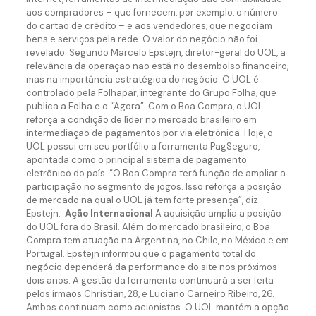
aos compradores – que fornecem, por exemplo, o número
do cartão de crédito – e aos vendedores, que negociam
bens e serviços pela rede. O valor do negócio não foi
revelado. Segundo Marcelo Epstejn, diretor-geral do UOL, a
relevância da operação não está no desembolso financeiro,
mas na importância estratégica do negócio. O UOL é
controlado pela Folhapar, integrante do Grupo Folha, que
publica a Folha e o “Agora”. Com o Boa Compra, o UOL
reforça a condição de líder no mercado brasileiro em
intermediação de pagamentos por via eletrônica. Hoje, o
UOL possui em seu portfólio a ferramenta PagSeguro,
apontada como o principal sistema de pagamento
eletrônico do país. “O Boa Compra terá função de ampliar a
participação no segmento de jogos. Isso reforça a posição
de mercado na qual o UOL já tem forte presença”, diz
Epstejn.
Ação Internacional
A aquisição amplia a posição
do UOL fora do Brasil. Além do mercado brasileiro, o Boa
Compra tem atuação na Argentina, no Chile, no México e em
Portugal. Epstejn informou que o pagamento total do
negócio dependerá da performance do site nos próximos
dois anos. A gestão da ferramenta continuará a ser feita
pelos irmãos Christian, 28, e Luciano Carneiro Ribeiro, 26.
Ambos continuam como acionistas. O UOL mantém a opção