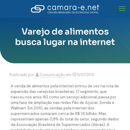
Varejo de alimentos
busca lugar na internet
Publicado por
Comunicação
em
11/07/2011
A venda de alimentos pela internet entrou de vez na rota de
expansão das varejistas brasileiras. O segmento, que
nasceu nos anos 90 como um serviço adicional, passa por
uma fase de ampliação nas redes Pão de Açúcar, Sonda e
Walmart. Em 2010, as vendas pela internet dos
supermercados somaram cerca de R$ 1,6 bilhão. Mas
representam apenas 0,8% do total do setor, segundo dados
da Associação Brasileira de Supermercados (Abras). A