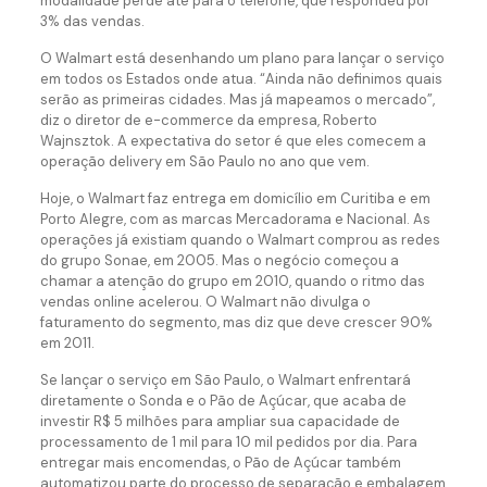
modalidade perde até para o telefone, que respondeu por
3% das vendas.
O Walmart está desenhando um plano para lançar o serviço
em todos os Estados onde atua. “Ainda não definimos quais
serão as primeiras cidades. Mas já mapeamos o mercado”,
diz o diretor de e-commerce da empresa, Roberto
Wajnsztok. A expectativa do setor é que eles comecem a
operação delivery em São Paulo no ano que vem.
Hoje, o Walmart faz entrega em domicílio em Curitiba e em
Porto Alegre, com as marcas Mercadorama e Nacional. As
operações já existiam quando o Walmart comprou as redes
do grupo Sonae, em 2005. Mas o negócio começou a
chamar a atenção do grupo em 2010, quando o ritmo das
vendas online acelerou. O Walmart não divulga o
faturamento do segmento, mas diz que deve crescer 90%
em 2011.
Se lançar o serviço em São Paulo, o Walmart enfrentará
diretamente o Sonda e o Pão de Açúcar, que acaba de
investir R$ 5 milhões para ampliar sua capacidade de
processamento de 1 mil para 10 mil pedidos por dia. Para
entregar mais encomendas, o Pão de Açúcar também
automatizou parte do processo de separação e embalagem