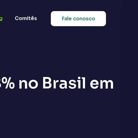
g
Comitês
Fale conosco
8% no Brasil em