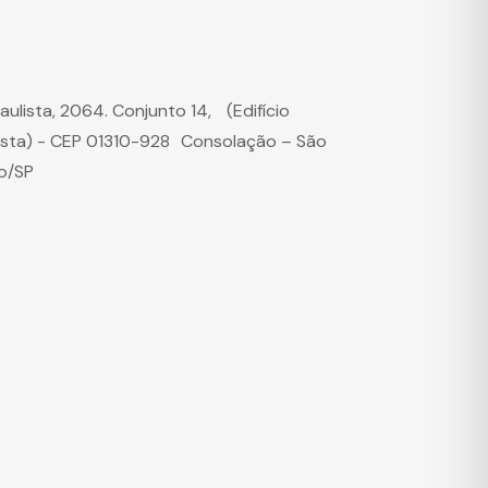
Paulista, 2064. Conjunto 14, (Edifício
ista) - CEP 01310-928 Consolação – São
o/SP