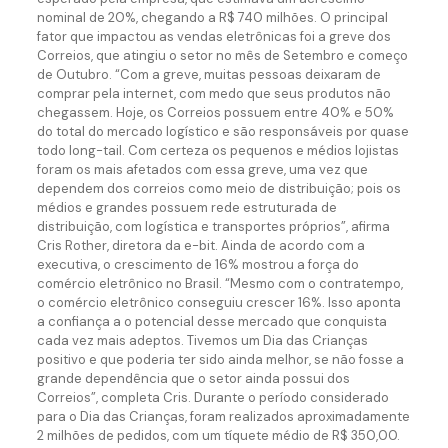
nominal de 20%, chegando a R$ 740 milhões. O principal
fator que impactou as vendas eletrônicas foi a greve dos
Correios, que atingiu o setor no mês de Setembro e começo
de Outubro. “Com a greve, muitas pessoas deixaram de
comprar pela internet, com medo que seus produtos não
chegassem. Hoje, os Correios possuem entre 40% e 50%
do total do mercado logístico e são responsáveis por quase
todo long-tail. Com certeza os pequenos e médios lojistas
foram os mais afetados com essa greve, uma vez que
dependem dos correios como meio de distribuição; pois os
médios e grandes possuem rede estruturada de
distribuição, com logística e transportes próprios”, afirma
Cris Rother, diretora da e-bit. Ainda de acordo com a
executiva, o crescimento de 16% mostrou a força do
comércio eletrônico no Brasil. “Mesmo com o contratempo,
o comércio eletrônico conseguiu crescer 16%. Isso aponta
a confiança a o potencial desse mercado que conquista
cada vez mais adeptos. Tivemos um Dia das Crianças
positivo e que poderia ter sido ainda melhor, se não fosse a
grande dependência que o setor ainda possui dos
Correios”, completa Cris. Durante o período considerado
para o Dia das Crianças, foram realizados aproximadamente
2 milhões de pedidos, com um tíquete médio de R$ 350,00.