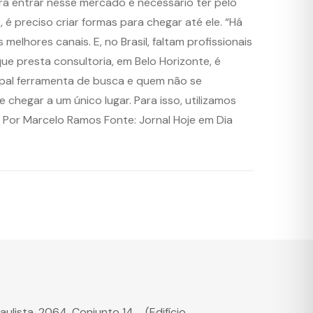
ara entrar nesse mercado é necessário ter pelo
é preciso criar formas para chegar até ele. “Há
elhores canais. E, no Brasil, faltam profissionais
ue presta consultoria, em Belo Horizonte, é
cipal ferramenta de busca e quem não se
hegar a um único lugar. Para isso, utilizamos
”. Por Marcelo Ramos Fonte: Jornal Hoje em Dia
Paulista, 2064. Conjunto 14, (Edifício