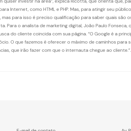
quiser investir na área”, explica Ricotta, que orienta que, p
 Internet, como HTML e PHP. Mas, para atingir seu público, 
as para isso é preciso qualificação para saber quais são os m
. Para o analista de marketing digital, João Paulo Fonseca, q
busca do cliente coincida com sua página. “O Google é a prin
cio. O que fazemos é oferecer o máximo de caminhos para se c
cias, que irão fazer com que o internauta chegue ao cliente.
E-mail de contato
Av. 