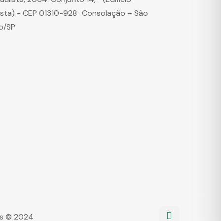
ista) - CEP 01310-928 Consolação – São
o/SP
dos © 2024