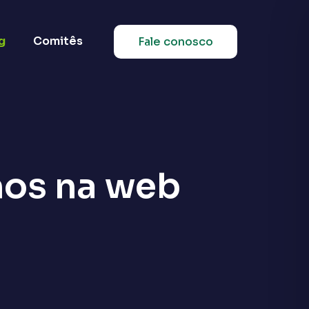
g
Comitês
Fale conosco
nos na web