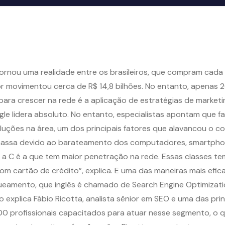
tornou uma realidade entre os brasileiros, que compram cada
tor movimentou cerca de R$ 14,8 bilhões. No entanto, apenas
a crescer na rede é a aplicação de estratégias de marketing 
e lidera absoluto. No entanto, especialistas apontam que fa
soluções na área, um dos principais fatores que alavancou o co
de massa devido ao barateamento dos computadores, smartpho
e a C é a que tem maior penetração na rede. Essas classes 
com cartão de crédito”, explica. E uma das maneiras mais ef
queamento, que inglês é chamado de Search Engine Optimizat
 explica Fábio Ricotta, analista sênior em SEO e uma das prin
500 profissionais capacitados para atuar nesse segmento, 