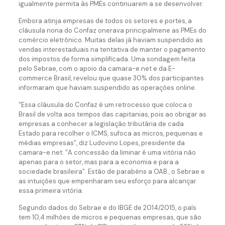
igualmente permita às PMEs continuarem a se desenvolver.
Embora atinja empresas de todos os setores e portes, a
cláusula nona do Confaz onerava principalmene as PMEs do
comércio eletrônico. Muitas delas já haviam suspendido as
vendas interestaduais na tentativa de manter o pagamento
dos impostos de forma simplificada. Uma sondagem feita
pelo Sebrae, com o apoio da camara-e.net e da E-
commerce Brasil, revelou que quase 30% dos participantes
informaram que haviam suspendido as operações online.
“Essa cláusula do Confaz é um retrocesso que coloca o
Brasil de volta aos tempos das capitanias, pois ao obrigar as
empresas a conhecer a legislação tributária de cada
Estado para recolher o ICMS, sufoca as micros, pequenas e
médias empresas”, diz Ludovino Lopes, presidente da
camara-e.net. “A concessão da liminar é uma vitória não
apenas para o setor, mas para a economia e para a
sociedade brasileira”. Estão de parabéns a OAB , o Sebrae e
as intuições que empenharam seu esforço para alcançar
essa primeira vitória.
Segundo dados do Sebrae e do IBGE de 2014/2015, o país
tem 10,4 milhões de micros e pequenas empresas, que são