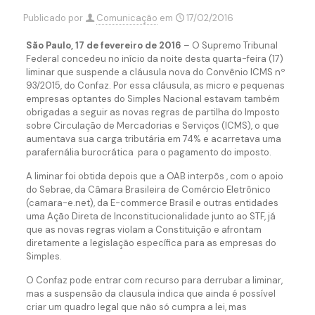
Publicado por
Comunicação
em
17/02/2016
São Paulo, 17 de fevereiro de 2016
– O Supremo Tribunal
Federal concedeu no início da noite desta quarta-feira (17)
liminar que suspende a cláusula nova do Convênio ICMS nº
93/2015, do Confaz. Por essa cláusula, as micro e pequenas
empresas optantes do Simples Nacional estavam também
obrigadas a seguir as novas regras de partilha do Imposto
sobre Circulação de Mercadorias e Serviços (ICMS), o que
aumentava sua carga tributária em 74% e acarretava uma
parafernália burocrática para o pagamento do imposto.
A liminar foi obtida depois que a OAB interpôs , com o apoio
do Sebrae, da Câmara Brasileira de Comércio Eletrônico
(camara-e.net), da E-commerce Brasil e outras entidades
uma Ação Direta de Inconstitucionalidade junto ao STF, já
que as novas regras violam a Constituição e afrontam
diretamente a legislação específica para as empresas do
Simples.
O Confaz pode entrar com recurso para derrubar a liminar,
mas a suspensão da clausula indica que ainda é possível
criar um quadro legal que não só cumpra a lei, mas