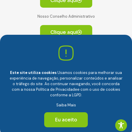
Clique aqui
Nosso Conselho Administrativo
Clique aqui
Av. Paulista, 2064. Conjunto 14, (Edifício Paulista) -
CEP 01310-928 Consolação – São Paulo/SP
Este site utiliza cookies
Usamos cookies para melhorar sua
experiência de navegação, personalizar conteúdos e analisar
o tráfego do site. Ao continuar navegando, você concorda
com a nossa
Política de Privacidade
e com o uso de cookies
conforme a LGPD.
Câmara Brasileira da Economia Digital (camara-e.net) |
Saiba Mais
CNPJ: 04.481.317/0001-48 | Todos os direitos reservados
© 2024
Eu aceito