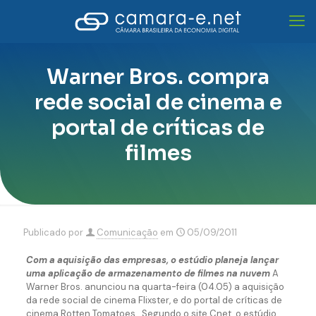
Warner Bros. compra
rede social de cinema e
portal de críticas de
filmes
Publicado por
Comunicação
em
05/09/2011
Com a aquisição das empresas, o estúdio planeja lançar
uma aplicação de armazenamento de filmes na nuvem
A
Warner Bros. anunciou na quarta-feira (04.05) a aquisição
da rede social de cinema Flixster, e do portal de críticas de
cinema Rotten Tomatoes. Segundo o site Cnet, o estúdio