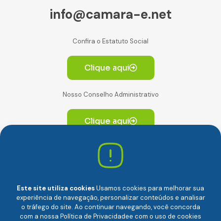
info@camara-e.net
Confira o Estatuto Social
Clique aqui
Nosso Conselho Administrativo
Clique aqui
Av. Paulista, 2064. Conjunto 14, (Edifício Paulista) -
CEP 01310-928 Consolação – São Paulo/SP
Este site utiliza cookies
Usamos cookies para melhorar sua
experiência de navegação, personalizar conteúdos e analisar
o tráfego do site. Ao continuar navegando, você concorda
com a nossa
Política de Privacidade
e com o uso de cookies