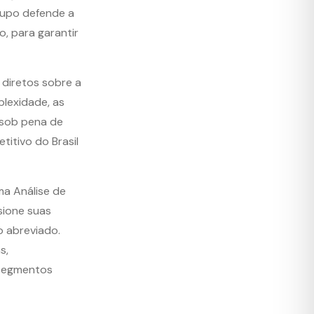
rupo defende a
, para garantir
 diretos sobre a
plexidade, as
 sob pena de
itivo do Brasil
a Análise de
sione suas
o abreviado.
s,
 segmentos