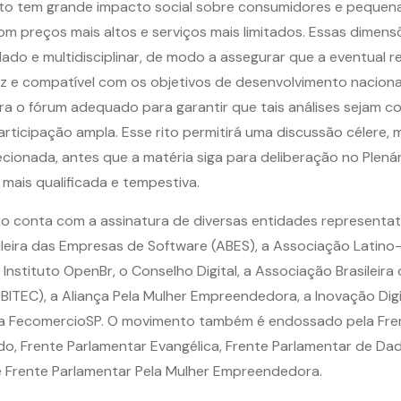
eto tem grande impacto social sobre consumidores e pequen
m preços mais altos e serviços mais limitados. Essas dimen
do e multidisciplinar, de modo a assegurar que a eventual r
caz e compatível com os objetivos de desenvolvimento nacion
ra o fórum adequado para garantir que tais análises sejam 
participação ampla. Esse rito permitirá uma discussão célere
ecionada, antes que a matéria siga para deliberação no Plenár
 mais qualificada e tempestiva.
 conta com a assinatura de diversas entidades representativ
leira das Empresas de Software (ABES), a Associação Latin
o Instituto OpenBr, o Conselho Digital, a Associação Brasileira
ITEC), a Aliança Pela Mulher Empreendedora, a Inovação Digita
 a FecomercioSP. O movimento também é endossado pela Fre
do, Frente Parlamentar Evangélica, Frente Parlamentar de D
e Frente Parlamentar Pela Mulher Empreendedora.