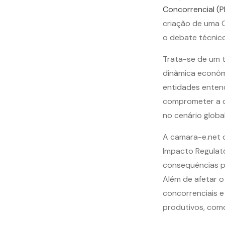
Concorrencial (
criação de uma C
o debate técnico
Trata-se de um t
dinâmica econômi
entidades enten
comprometer a qu
no cenário global
A camara-e.net 
Impacto Regulató
consequências pr
Além de afetar o
concorrenciais e
produtivos, como