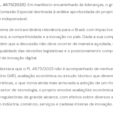
PL 4675/2025)
. Em manifesto encaminhado às lideranças, o g
omissão Especial destinada à análise aprofundada do projeto
 indispensável.
ema de extraordinária relevância para o Brasil, com impactos
ca, a competitividade e a inovação no país. Dada a sua com
dem que a discussão não deve ocorrer de maneira açodada,
alidade das decisões legislativas e o posicionamento compet
 de inovação digital.
destaca que o PL 4675/2025 não é acompanhado de nenhum
rio (AIR), avaliação econômica ou estudo técnico que dimen
áticas, o que torna ainda mais arriscada a adoção de um rit
 setor de tecnologia, o projeto envolve avaliações econômica
 regulatórias de grande alcance, com efeitos sobre diversos
 indústria, comércio, serviços e cadeias inteiras de inovação.