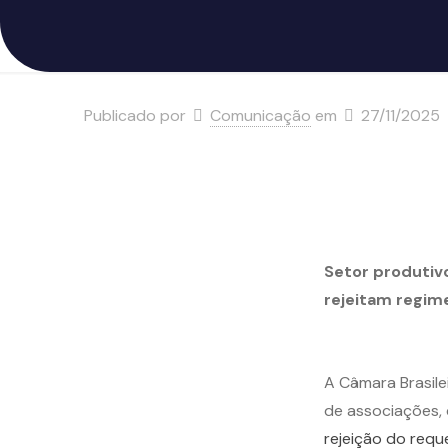
Publicado por
Comunicação
em
27/11/2025
Setor produtiv
rejeitam regim
A Câmara Brasile
de associações,
rejeição do requ