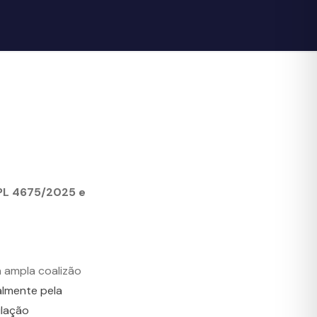
PL 4675/2025 e
a ampla coalizão
almente pela
ulação