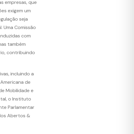
as empresas, que
sões exigem um
egulação seja
al. Uma Comissão
conduzidas com
, mas também
io, contribuindo
as, incluindo a
o-Americana de
 de Mobilidade e
l, o Instituto
nte Parlamentar
ados Abertos &