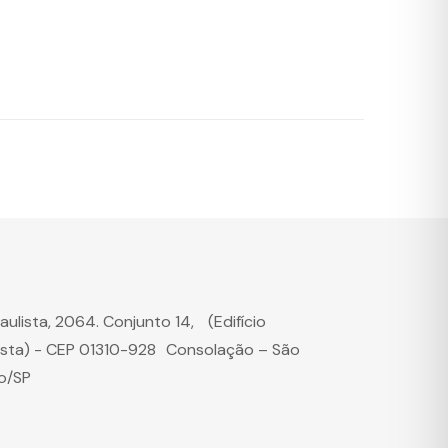
Paulista, 2064. Conjunto 14, (Edifício
ista) - CEP 01310-928 Consolação – São
o/SP