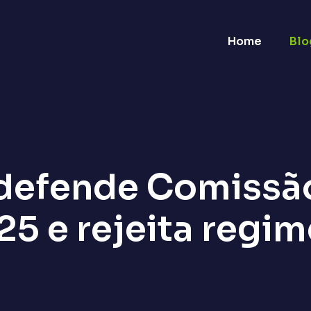
Home
Blo
defende Comissão
25 e rejeita regim